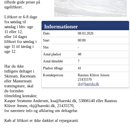
tilbyde gode priser på
ugeliftkort..
Liftkort er 6-8 dage
fra søndag til
Informationer
søndag i hhv. uge
11 eller 12,
Dato
08.03.2026
eller 14 dages
Start
00:00
liftkort fra søndag i
uge 11 til lørdag i
Slut
-
uge 12.
Antal pladser
48
Antal tilmeldte
7
Har du ikke
Pladser tilbage
41
tidligere deltaget i
Kontaktperson
Rasmus Klüver Jensen
Skiteam, Raceteam
21435570
eller Masterteam
rkj@hareski.dk
træningsture, skal
du forinden
tilmelding kontakte;
Kasper Strømme Andersen, ksa@hareski.dk, 53806140 eller Rasmus
Klüver Jensen, rkj@hareski.dk, 21435570,
for nærmere info og afklaring om deltagelse.
Køb af liftkort er ikke dækket af rejsegaranti.